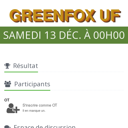
GREENFOX UF
SAMEDI 13 DÉC. À 00H00
Résultat
Participants
OT
S'inscrire comme OT
Il en manque un.
Espace de discussion