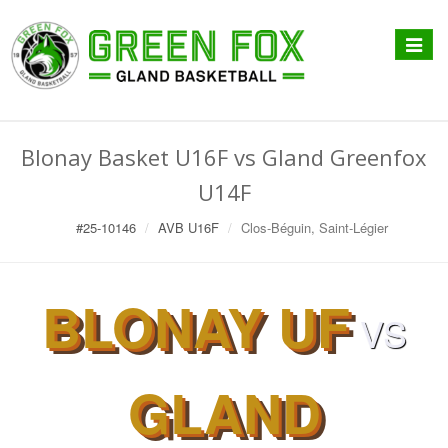
Affiche
menu
Blonay Basket U16F vs Gland Greenfox
U14F
#25-10146
AVB U16F
Clos-Béguin, Saint-Légier
BLONAY UF
VS
GLAND