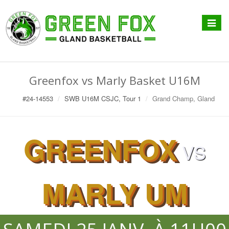
Affiche
menu
Greenfox vs Marly Basket U16M
#24-14553
SWB U16M CSJC, Tour 1
Grand Champ, Gland
GREENFOX
VS
MARLY UM