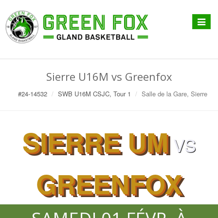
Affiche
menu
Sierre U16M vs Greenfox
#24-14532
SWB U16M CSJC, Tour 1
Salle de la Gare, Sierre
SIERRE UM
VS
GREENFOX