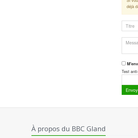
Si vou
déjà d
M'env
Test anti
À propos du BBC Gland