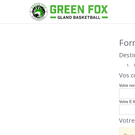
For
Desti
Vos 
Votre nom
Votre E-M
Votr