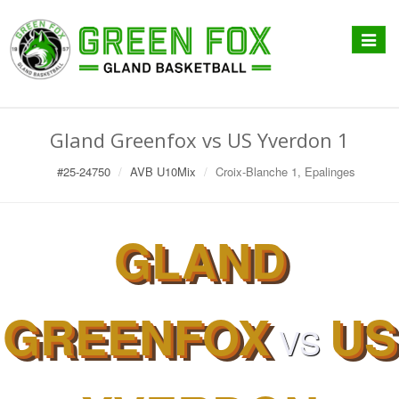
Affiche
menu
Gland Greenfox vs US Yverdon 1
#25-24750
AVB U10Mix
Croix-Blanche 1, Epalinges
GLAND
GREENFOX
US
VS