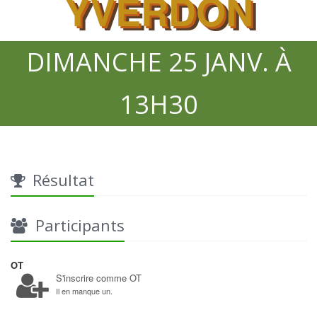
YVERDON
DIMANCHE 25 JANV. À
13H30
Résultat
Participants
OT
S'inscrire comme OT
Il en manque un.