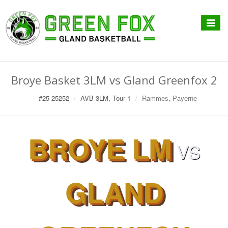
Affiche
menu
Broye Basket 3LM vs Gland Greenfox 2
#25-25252
AVB 3LM, Tour 1
Rammes, Payerne
BROYE LM
VS
GLAND